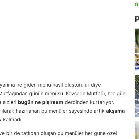
G
P
anına ne gider, menü nasıl oluşturulur diye
 Mutfağından günün menüsü. Kevserin Mutfağı, her gün
 sizleri
bugün ne pişirsem
derdinden kurtarıyor.
nılarak hazırlanan bu menüler sayesinde artık
akşama
 kalmadı.
ve bir de tatlıdan oluşan bu menüler her güne özel