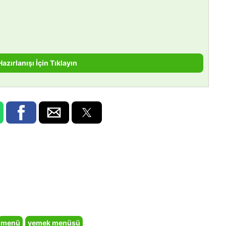
Hazırlanışı İçin Tıklayın
menü
yemek menüsü