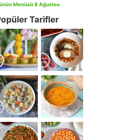
ünün Menüsü 8 Ağustos
opüler Tarifler