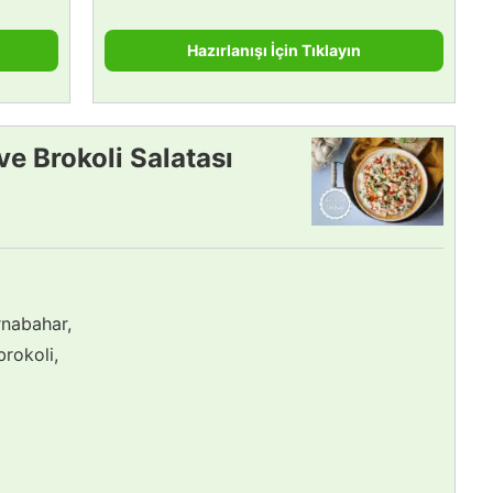
Hazırlanışı İçin Tıklayın
e Brokoli Salatası
rnabahar,
rokoli,