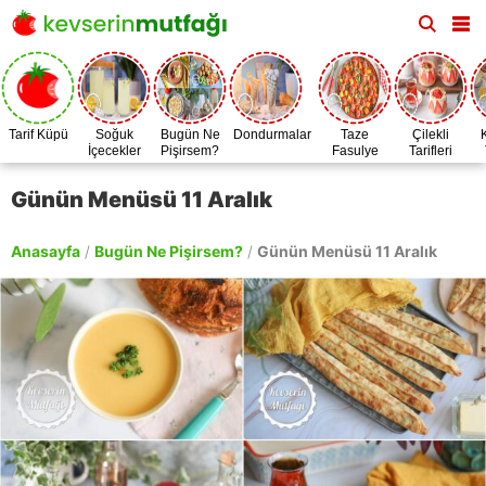
Tarif Küpü
Soğuk
Bugün Ne
Dondurmalar
Taze
Çilekli
İçecekler
Pişirsem?
Fasulye
Tarifleri
Zamanı
Günün Menüsü 11 Aralık
Anasayfa
/
Bugün Ne Pişirsem?
/
Günün Menüsü 11 Aralık