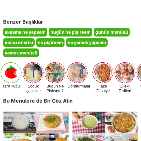
Benzer Başlıklar
akşama ne yapsam
bugün ne pişirsem
günün menüsü
menü önerisi
ne pişirsem
ne yemek yapsam
yemek menüsü
Tarif Küpü
Soğuk
Bugün Ne
Dondurmalar
Taze
Çilekli
İçecekler
Pişirsem?
Fasulye
Tarifleri
Zamanı
Bu Menülere de Bir Göz Atın