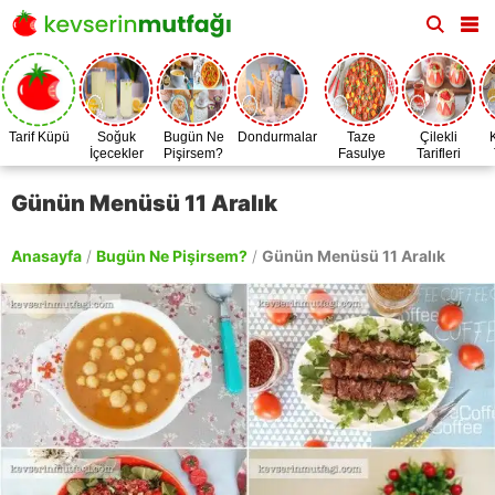
Tarif Küpü
Soğuk
Bugün Ne
Dondurmalar
Taze
Çilekli
İçecekler
Pişirsem?
Fasulye
Tarifleri
Zamanı
Günün Menüsü 11 Aralık
Anasayfa
/
Bugün Ne Pişirsem?
/
Günün Menüsü 11 Aralık