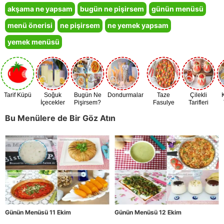
akşama ne yapsam
bugün ne pişirsem
günün menüsü
menü önerisi
ne pişirsem
ne yemek yapsam
yemek menüsü
Tarif Küpü
Soğuk
Bugün Ne
Dondurmalar
Taze
Çilekli
İçecekler
Pişirsem?
Fasulye
Tarifleri
Zamanı
Bu Menülere de Bir Göz Atın
Günün Menüsü 11 Ekim
Günün Menüsü 12 Ekim