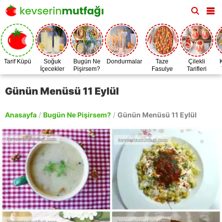
Tarif Küpü
Soğuk
Bugün Ne
Dondurmalar
Taze
Çilekli
İçecekler
Pişirsem?
Fasulye
Tarifleri
Zamanı
Günün Menüsü 11 Eylül
Anasayfa
/
Bugün Ne Pişirsem?
/
Günün Menüsü 11 Eylül