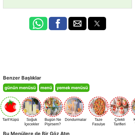
Benzer Başlıklar
günün menüsü
menü
yemek menüsü
Tarif Küpü
Soğuk
Bugün Ne
Dondurmalar
Taze
Çilekli
İçecekler
Pişirsem?
Fasulye
Tarifleri
Zamanı
Bu Menülere de Bir Göz Atın