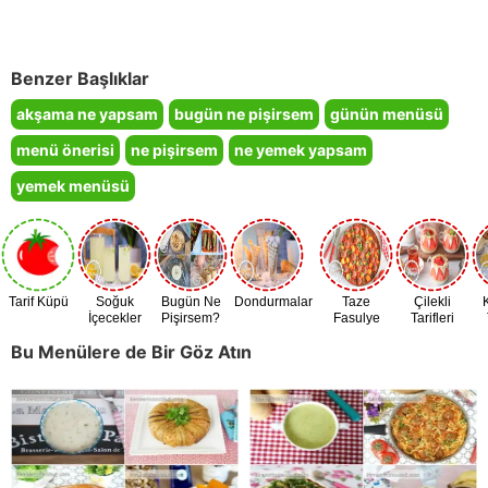
Benzer Başlıklar
akşama ne yapsam
bugün ne pişirsem
günün menüsü
menü önerisi
ne pişirsem
ne yemek yapsam
yemek menüsü
Tarif Küpü
Soğuk
Bugün Ne
Dondurmalar
Taze
Çilekli
İçecekler
Pişirsem?
Fasulye
Tarifleri
Zamanı
Bu Menülere de Bir Göz Atın