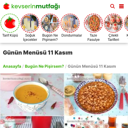
Tarif Küpü
Soğuk
Bugün Ne
Dondurmalar
Taze
Çilekli
İçecekler
Pişirsem?
Fasulye
Tarifleri
Zamanı
Günün Menüsü 11 Kasım
Anasayfa
/
Bugün Ne Pişirsem?
/
Günün Menüsü 11 Kasım