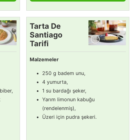
Tarta De
Santiago
Tarifi
Malzemeler
250 g badem unu,
4 yumurta,
 biber,
1 su bardağı şeker,
k
Yarım limonun kabuğu
(rendelenmiş),
Üzeri için pudra şekeri.