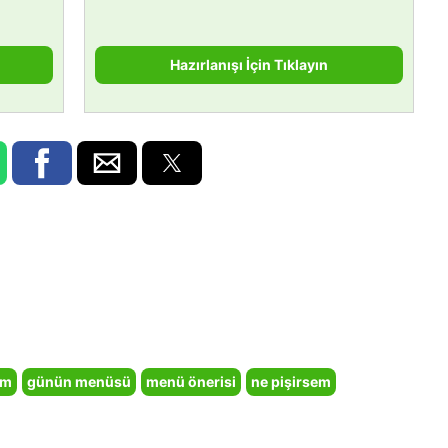
Hazırlanışı İçin Tıklayın
em
günün menüsü
menü önerisi
ne pişirsem