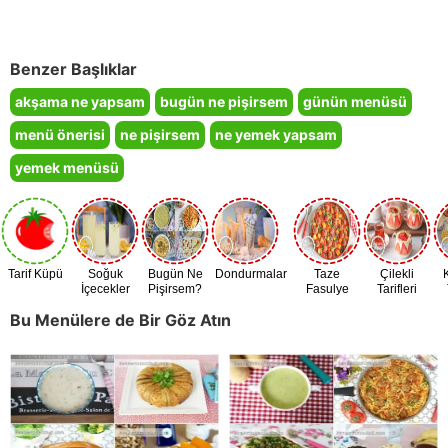
Benzer Başlıklar
akşama ne yapsam
bugün ne pişirsem
günün menüsü
menü önerisi
ne pişirsem
ne yemek yapsam
yemek menüsü
Tarif Küpü
Soğuk
Bugün Ne
Dondurmalar
Taze
Çilekli
İçecekler
Pişirsem?
Fasulye
Tarifleri
Zamanı
Bu Menülere de Bir Göz Atın