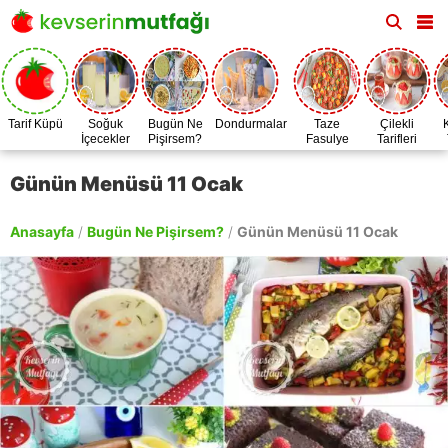
Tarif Küpü
Soğuk
Bugün Ne
Dondurmalar
Taze
Çilekli
İçecekler
Pişirsem?
Fasulye
Tarifleri
Zamanı
Günün Menüsü 11 Ocak
Anasayfa
/
Bugün Ne Pişirsem?
/
Günün Menüsü 11 Ocak