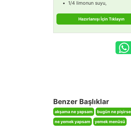
1/4 limonun suyu,
Hazırlanışı İçin Tıklayın
Benzer Başlıklar
akşama ne yapsam
bugün ne pişirs
ne yemek yapsam
yemek menüsü