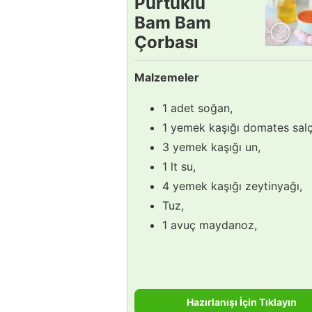
Pürtüklü
Bam Bam
Çorbası
Tarifi
Malzemeler
1 adet soğan,
1 yemek kaşığı domates salç
3 yemek kaşığı un,
1 lt su,
4 yemek kaşığı zeytinyağı,
Tuz,
1 avuç maydanoz,
Hazırlanışı İçin Tıklayın