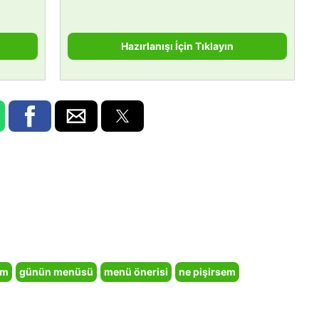
Hazırlanışı İçin Tıklayın
em
günün menüsü
menü önerisi
ne pişirsem