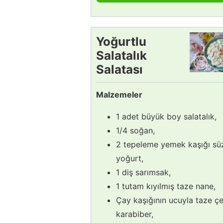
Yoğurtlu
Salatalık
Salatası
Tarifi
Malzemeler
1 adet büyük boy salatalık,
1/4 soğan,
2 tepeleme yemek kaşığı s
yoğurt,
1 diş sarımsak,
1 tutam kıyılmış taze nane,
Çay kaşığının ucuyla taze çe
karabiber,