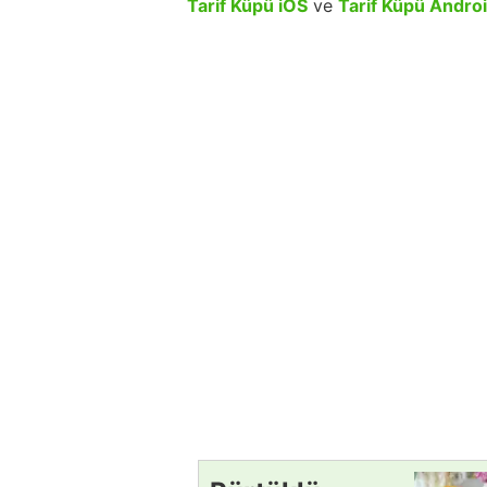
Tarif Küpü iOS
ve
Tarif Küpü Andro