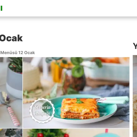
 Ocak
Y
Menüsü 12 Ocak