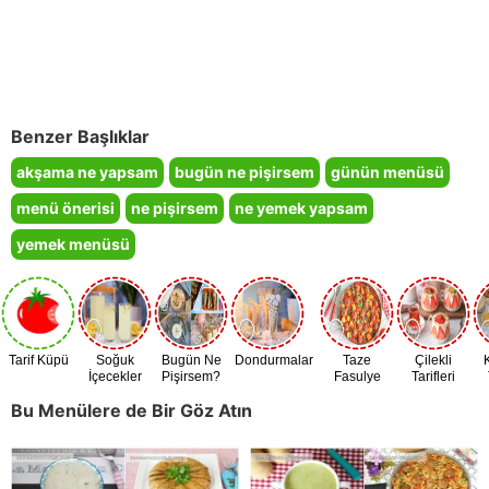
Benzer Başlıklar
akşama ne yapsam
bugün ne pişirsem
günün menüsü
menü önerisi
ne pişirsem
ne yemek yapsam
yemek menüsü
Tarif Küpü
Soğuk
Bugün Ne
Dondurmalar
Taze
Çilekli
İçecekler
Pişirsem?
Fasulye
Tarifleri
Zamanı
Bu Menülere de Bir Göz Atın