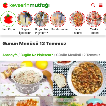
Tarif Küpü
Soğuk
Bugün Ne
Dondurmalar
Taze
Çilekli
İçecekler
Pişirsem?
Fasulye
Tarifleri
Zamanı
Günün Menüsü 12 Temmuz
Anasayfa
/
Bugün Ne Pişirsem?
/
Günün Menüsü 12 Temmuz