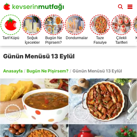
Tarif Küpü
Soğuk
Bugün Ne
Dondurmalar
Taze
Çilekli
İçecekler
Pişirsem?
Fasulye
Tarifleri
Zamanı
Günün Menüsü 13 Eylül
Anasayfa
/
Bugün Ne Pişirsem?
/
Günün Menüsü 13 Eylül