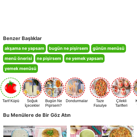
Benzer Başlıklar
akşama ne yapsam
bugün ne pişirsem
günün menüsü
menü önerisi
ne pişirsem
ne yemek yapsam
yemek menüsü
Tarif Küpü
Soğuk
Bugün Ne
Dondurmalar
Taze
Çilekli
İçecekler
Pişirsem?
Fasulye
Tarifleri
Zamanı
Bu Menülere de Bir Göz Atın