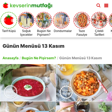
Tarif Küpü
Soğuk
Bugün Ne
Dondurmalar
Taze
Çilekli
İçecekler
Pişirsem?
Fasulye
Tarifleri
Zamanı
Günün Menüsü 13 Kasım
Anasayfa
/
Bugün Ne Pişirsem?
/
Günün Menüsü 13 Kasım