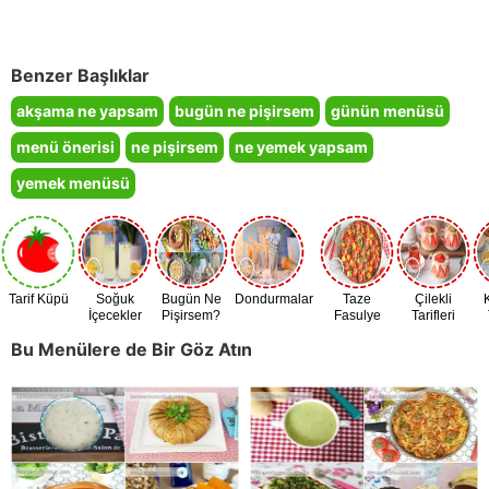
Benzer Başlıklar
akşama ne yapsam
bugün ne pişirsem
günün menüsü
menü önerisi
ne pişirsem
ne yemek yapsam
yemek menüsü
Tarif Küpü
Soğuk
Bugün Ne
Dondurmalar
Taze
Çilekli
İçecekler
Pişirsem?
Fasulye
Tarifleri
Zamanı
Bu Menülere de Bir Göz Atın