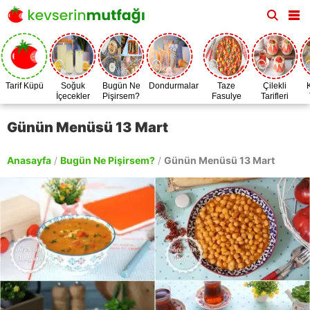
Tarif Küpü
Soğuk
Bugün Ne
Dondurmalar
Taze
Çilekli
İçecekler
Pişirsem?
Fasulye
Tarifleri
Zamanı
Günün Menüsü 13 Mart
Anasayfa
/
Bugün Ne Pişirsem?
/
Günün Menüsü 13 Mart