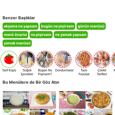
Benzer Başlıklar
akşama ne yapsam
bugün ne pişirsem
günün menüsü
menü önerisi
ne pişirsem
ne yemek yapsam
yemek menüsü
Tarif Küpü
Soğuk
Bugün Ne
Dondurmalar
Taze
Çilekli
İçecekler
Pişirsem?
Fasulye
Tarifleri
Zamanı
Bu Menülere de Bir Göz Atın