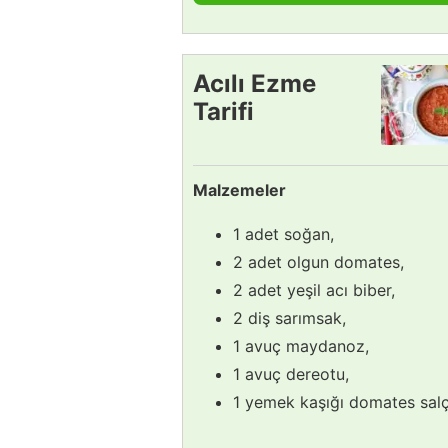
Acılı Ezme
Tarifi
Malzemeler
1 adet soğan,
2 adet olgun domates,
2 adet yeşil acı biber,
2 diş sarımsak,
1 avuç maydanoz,
1 avuç dereotu,
1 yemek kaşığı domates salç