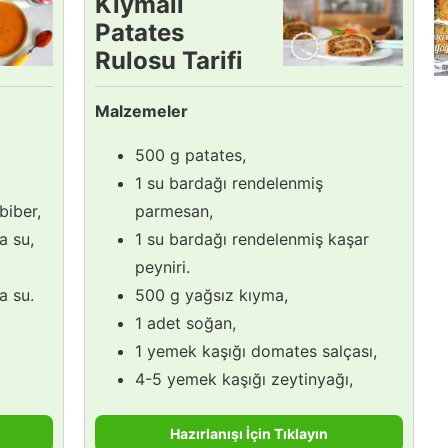
Kıymalı
Patates
Rulosu Tarifi
Malzemeler
500 g patates,
1 su bardağı rendelenmiş
 biber,
parmesan,
a su,
1 su bardağı rendelenmiş kaşar
peyniri.
a su.
500 g yağsız kıyma,
1 adet soğan,
1 yemek kaşığı domates salçası,
4-5 yemek kaşığı zeytinyağı,
Hazırlanışı İçin Tıklayın