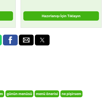
Hazırlanışı İçin Tıklayın
em
günün menüsü
menü önerisi
ne pişirsem