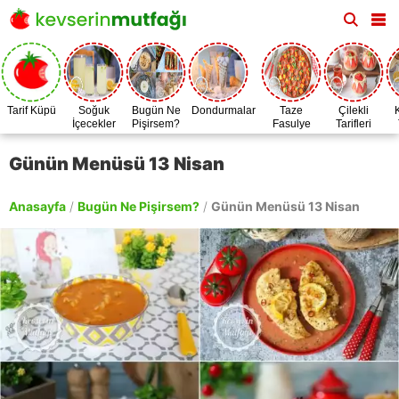
Tarif Küpü
Soğuk
Bugün Ne
Dondurmalar
Taze
Çilekli
İçecekler
Pişirsem?
Fasulye
Tarifleri
Zamanı
Günün Menüsü 13 Nisan
Anasayfa
/
Bugün Ne Pişirsem?
/
Günün Menüsü 13 Nisan