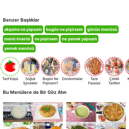
Benzer Başlıklar
akşama ne yapsam
bugün ne pişirsem
günün menüsü
menü önerisi
ne pişirsem
ne yemek yapsam
yemek menüsü
Tarif Küpü
Soğuk
Bugün Ne
Dondurmalar
Taze
Çilekli
İçecekler
Pişirsem?
Fasulye
Tarifleri
Zamanı
Bu Menülere de Bir Göz Atın