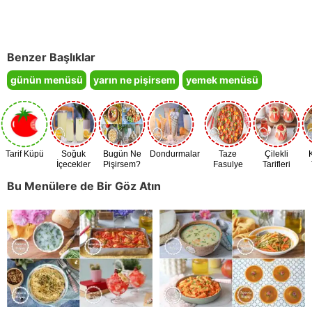
Benzer Başlıklar
günün menüsü
yarın ne pişirsem
yemek menüsü
Tarif Küpü
Soğuk
Bugün Ne
Dondurmalar
Taze
Çilekli
İçecekler
Pişirsem?
Fasulye
Tarifleri
Zamanı
Bu Menülere de Bir Göz Atın