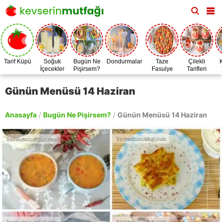
Tarif Küpü
Soğuk
Bugün Ne
Dondurmalar
Taze
Çilekli
İçecekler
Pişirsem?
Fasulye
Tarifleri
Zamanı
Günün Menüsü 14 Haziran
Anasayfa
/
Bugün Ne Pişirsem?
/
Günün Menüsü 14 Haziran