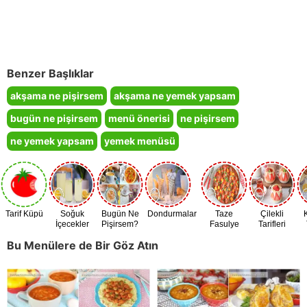
Benzer Başlıklar
akşama ne pişirsem
akşama ne yemek yapsam
bugün ne pişirsem
menü önerisi
ne pişirsem
ne yemek yapsam
yemek menüsü
Tarif Küpü
Soğuk
Bugün Ne
Dondurmalar
Taze
Çilekli
İçecekler
Pişirsem?
Fasulye
Tarifleri
Zamanı
Bu Menülere de Bir Göz Atın