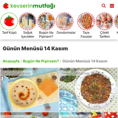
Tarif Küpü
Soğuk
Bugün Ne
Dondurmalar
Taze
Çilekli
İçecekler
Pişirsem?
Fasulye
Tarifleri
Zamanı
Günün Menüsü 14 Kasım
Anasayfa
/
Bugün Ne Pişirsem?
/
Günün Menüsü 14 Kasım