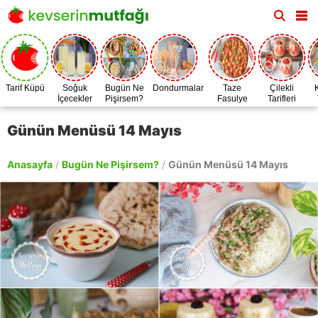
Tarif Küpü
Soğuk
Bugün Ne
Dondurmalar
Taze
Çilekli
İçecekler
Pişirsem?
Fasulye
Tarifleri
Zamanı
Günün Menüsü 14 Mayıs
Anasayfa
/
Bugün Ne Pişirsem?
/
Günün Menüsü 14 Mayıs