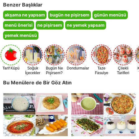
Benzer Başlıklar
akşama ne yapsam
bugün ne pişirsem
günün menüsü
menü önerisi
ne pişirsem
ne yemek yapsam
yemek menüsü
Tarif Küpü
Soğuk
Bugün Ne
Dondurmalar
Taze
Çilekli
İçecekler
Pişirsem?
Fasulye
Tarifleri
Zamanı
Bu Menülere de Bir Göz Atın