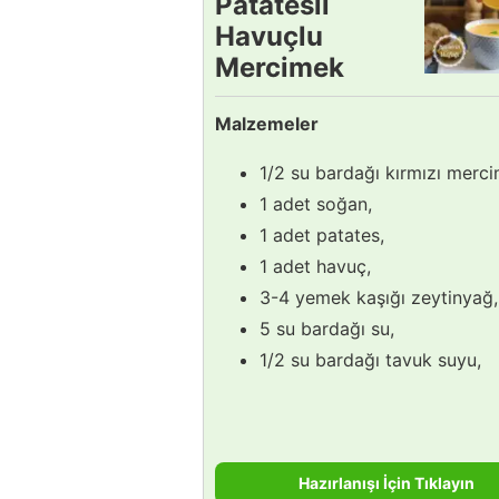
Patatesli
Havuçlu
Mercimek
Çorbası
Malzemeler
Tarifi
1/2 su bardağı kırmızı merc
1 adet soğan,
1 adet patates,
1 adet havuç,
3-4 yemek kaşığı zeytinyağ,
5 su bardağı su,
1/2 su bardağı tavuk suyu,
Hazırlanışı İçin Tıklayın