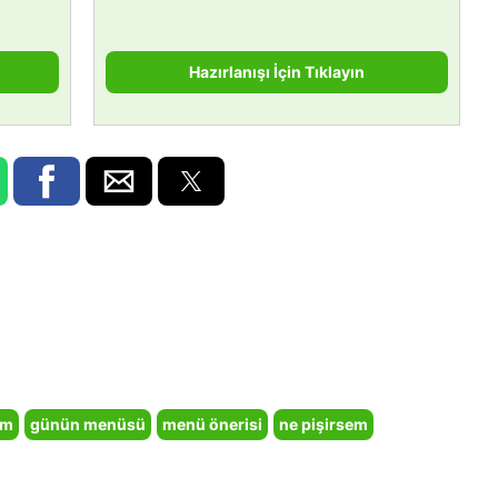
Hazırlanışı İçin Tıklayın
em
günün menüsü
menü önerisi
ne pişirsem