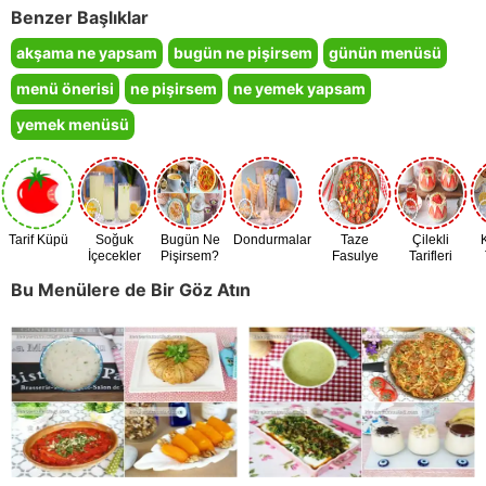
Benzer Başlıklar
akşama ne yapsam
bugün ne pişirsem
günün menüsü
menü önerisi
ne pişirsem
ne yemek yapsam
yemek menüsü
Tarif Küpü
Soğuk
Bugün Ne
Dondurmalar
Taze
Çilekli
İçecekler
Pişirsem?
Fasulye
Tarifleri
Zamanı
Bu Menülere de Bir Göz Atın