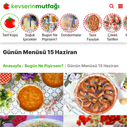
Tarif Küpü
Soğuk
Bugün Ne
Dondurmalar
Taze
Çilekli
İçecekler
Pişirsem?
Fasulye
Tarifleri
Zamanı
Günün Menüsü 15 Haziran
Anasayfa
/
Bugün Ne Pişirsem?
/
Günün Menüsü 15 Haziran