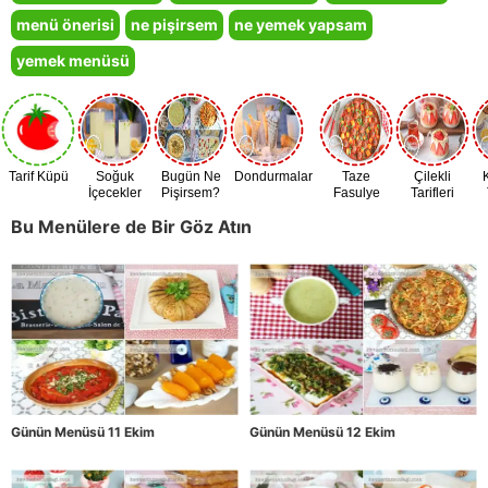
menü önerisi
ne pişirsem
ne yemek yapsam
yemek menüsü
Tarif Küpü
Soğuk
Bugün Ne
Dondurmalar
Taze
Çilekli
İçecekler
Pişirsem?
Fasulye
Tarifleri
Zamanı
Bu Menülere de Bir Göz Atın
Günün Menüsü 11 Ekim
Günün Menüsü 12 Ekim