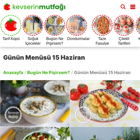
Tarif Küpü
Soğuk
Bugün Ne
Dondurmalar
Taze
Çilekli
İçecekler
Pişirsem?
Fasulye
Tarifleri
Zamanı
Günün Menüsü 15 Haziran
Anasayfa
/
Bugün Ne Pişirsem?
/
Günün Menüsü 15 Haziran