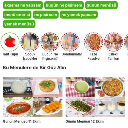
akşama ne yapsam
bugün ne pişirsem
günün menüsü
menü önerisi
ne pişirsem
ne yemek yapsam
yemek menüsü
Tarif Küpü
Soğuk
Bugün Ne
Dondurmalar
Taze
Çilekli
İçecekler
Pişirsem?
Fasulye
Tarifleri
Zamanı
Bu Menülere de Bir Göz Atın
Günün Menüsü 11 Ekim
Günün Menüsü 12 Ekim