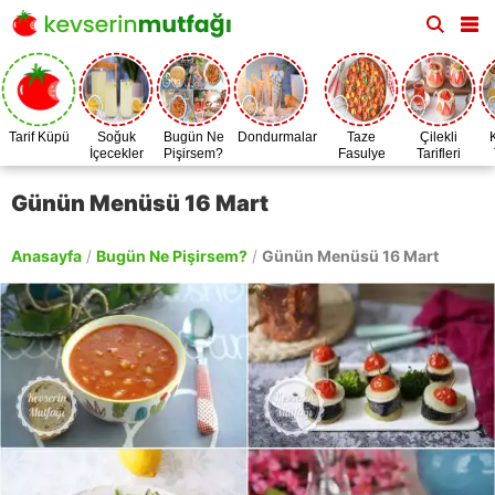
Tarif Küpü
Soğuk
Bugün Ne
Dondurmalar
Taze
Çilekli
İçecekler
Pişirsem?
Fasulye
Tarifleri
Zamanı
Günün Menüsü 16 Mart
Anasayfa
/
Bugün Ne Pişirsem?
/
Günün Menüsü 16 Mart