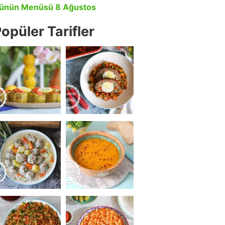
ünün Menüsü 8 Ağustos
opüler Tarifler