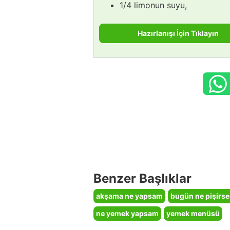
1/4 limonun suyu,
Hazırlanışı İçin Tıklayın
Benzer Başlıklar
akşama ne yapsam
bugün ne pişirs
ne yemek yapsam
yemek menüsü