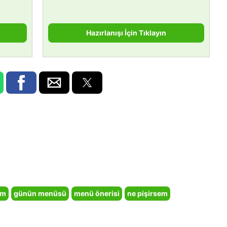
Hazırlanışı İçin Tıklayın
em
günün menüsü
menü önerisi
ne pişirsem