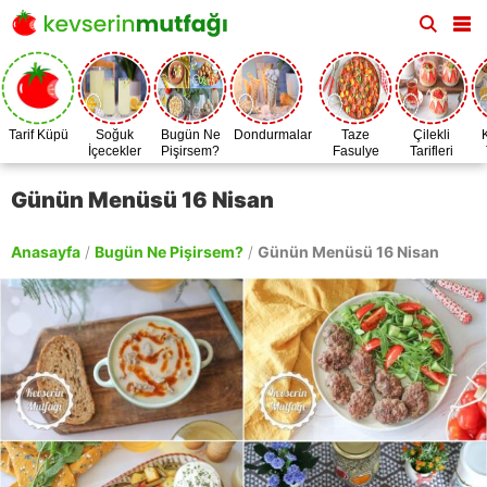
Tarif Küpü
Soğuk
Bugün Ne
Dondurmalar
Taze
Çilekli
İçecekler
Pişirsem?
Fasulye
Tarifleri
Zamanı
Günün Menüsü 16 Nisan
Anasayfa
/
Bugün Ne Pişirsem?
/
Günün Menüsü 16 Nisan