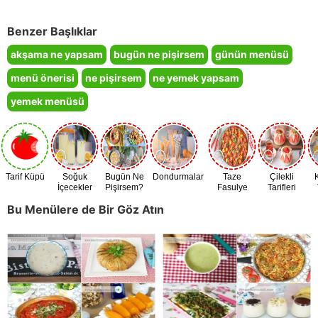
Benzer Başlıklar
akşama ne yapsam
bugün ne pişirsem
günün menüsü
menü önerisi
ne pişirsem
ne yemek yapsam
yemek menüsü
Tarif Küpü
Soğuk
Bugün Ne
Dondurmalar
Taze
Çilekli
İçecekler
Pişirsem?
Fasulye
Tarifleri
Zamanı
Bu Menülere de Bir Göz Atın