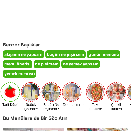
Benzer Başlıklar
akşama ne yapsam
bugün ne pişirsem
günün menüsü
menü önerisi
ne pişirsem
ne yemek yapsam
yemek menüsü
Tarif Küpü
Soğuk
Bugün Ne
Dondurmalar
Taze
Çilekli
İçecekler
Pişirsem?
Fasulye
Tarifleri
Zamanı
Bu Menülere de Bir Göz Atın