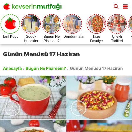
Tarif Küpü
Soğuk
Bugün Ne
Dondurmalar
Taze
Çilekli
İçecekler
Pişirsem?
Fasulye
Tarifleri
Zamanı
Günün Menüsü 17 Haziran
Anasayfa
/
Bugün Ne Pişirsem?
/
Günün Menüsü 17 Haziran