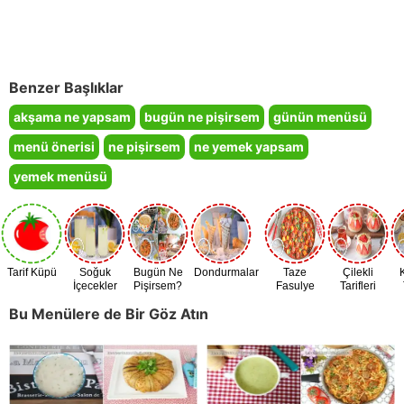
Benzer Başlıklar
akşama ne yapsam
bugün ne pişirsem
günün menüsü
menü önerisi
ne pişirsem
ne yemek yapsam
yemek menüsü
Tarif Küpü
Soğuk
Bugün Ne
Dondurmalar
Taze
Çilekli
İçecekler
Pişirsem?
Fasulye
Tarifleri
Zamanı
Bu Menülere de Bir Göz Atın