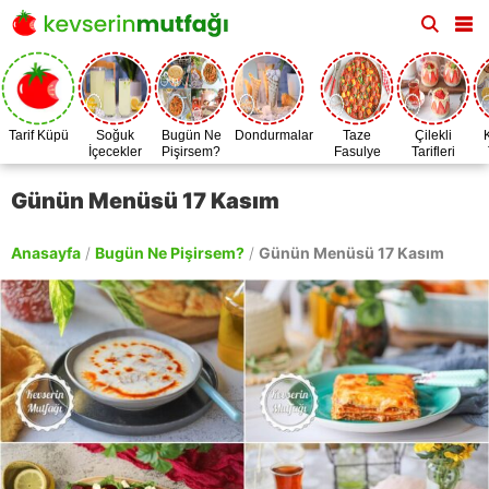
Tarif Küpü
Soğuk
Bugün Ne
Dondurmalar
Taze
Çilekli
İçecekler
Pişirsem?
Fasulye
Tarifleri
Zamanı
Günün Menüsü 17 Kasım
Anasayfa
/
Bugün Ne Pişirsem?
/
Günün Menüsü 17 Kasım