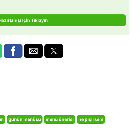
Hazırlanışı İçin Tıklayın
em
günün menüsü
menü önerisi
ne pişirsem