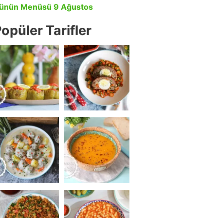
ünün Menüsü 9 Ağustos
opüler Tarifler