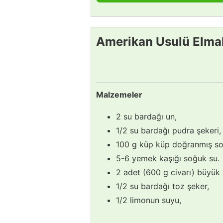
Amerikan Usulü Elmalı
Malzemeler
2 su bardağı un,
1/2 su bardağı pudra şekeri,
100 g küp küp doğranmış so
5-6 yemek kaşığı soğuk su.
2 adet (600 g civarı) büyük
1/2 su bardağı toz şeker,
1/2 limonun suyu,