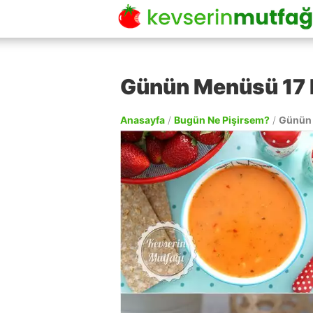
Günün Menüsü 17 
Anasayfa
/
Bugün Ne Pişirsem?
/
Günün 