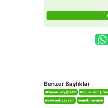
Benzer Başlıklar
akşama ne yapsam
bugün ne pişirs
ne yemek yapsam
yemek menüsü