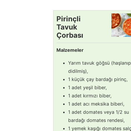
Pirinçli
Tavuk
Çorbası
Tarifi
Malzemeler
Yarım tavuk göğsü (haşlanıp
didilmiş),
1 küçük çay bardağı pirinç,
1 adet yeşil biber,
1 adet kırmızı biber,
1 adet acı meksika biberi,
1 adet domates veya 1/2 su
bardağı domates rendesi,
1 yemek kaşığı domates salç