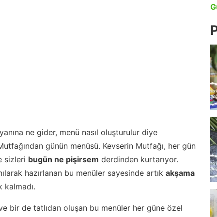
G
P
anına ne gider, menü nasıl oluşturulur diye
 Mutfağından günün menüsü. Kevserin Mutfağı, her gün
 sizleri
bugün ne pişirsem
derdinden kurtarıyor.
nılarak hazırlanan bu menüler sayesinde artık
akşama
 kalmadı.
ve bir de tatlıdan oluşan bu menüler her güne özel