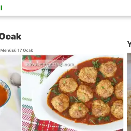
 Ocak
Y
Menüsü 17 Ocak