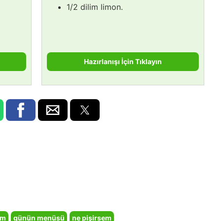
1/2 dilim limon.
Hazırlanışı İçin Tıklayın
em
günün menüsü
ne pişirsem