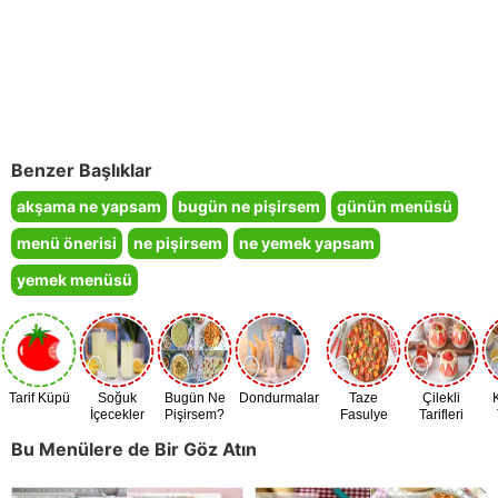
Benzer Başlıklar
akşama ne yapsam
bugün ne pişirsem
günün menüsü
menü önerisi
ne pişirsem
ne yemek yapsam
yemek menüsü
Tarif Küpü
Soğuk
Bugün Ne
Dondurmalar
Taze
Çilekli
İçecekler
Pişirsem?
Fasulye
Tarifleri
Zamanı
Bu Menülere de Bir Göz Atın