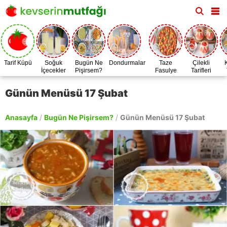
Tarif Küpü
Soğuk
Bugün Ne
Dondurmalar
Taze
Çilekli
İçecekler
Pişirsem?
Fasulye
Tarifleri
Zamanı
Günün Menüsü 17 Şubat
Anasayfa
/
Bugün Ne Pişirsem?
/
Günün Menüsü 17 Şubat