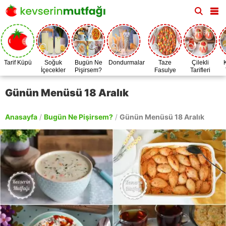
Tarif Küpü
Soğuk
Bugün Ne
Dondurmalar
Taze
Çilekli
İçecekler
Pişirsem?
Fasulye
Tarifleri
Zamanı
Günün Menüsü 18 Aralık
Anasayfa
/
Bugün Ne Pişirsem?
/
Günün Menüsü 18 Aralık