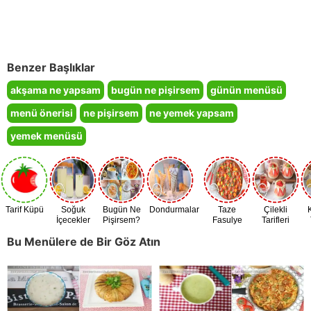
Benzer Başlıklar
akşama ne yapsam
bugün ne pişirsem
günün menüsü
menü önerisi
ne pişirsem
ne yemek yapsam
yemek menüsü
Tarif Küpü
Soğuk
Bugün Ne
Dondurmalar
Taze
Çilekli
İçecekler
Pişirsem?
Fasulye
Tarifleri
Zamanı
Bu Menülere de Bir Göz Atın