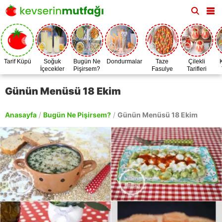
Tarif Küpü
Soğuk
Bugün Ne
Dondurmalar
Taze
Çilekli
İçecekler
Pişirsem?
Fasulye
Tarifleri
Zamanı
Günün Menüsü 18 Ekim
Anasayfa
/
Bugün Ne Pişirsem?
/
Günün Menüsü 18 Ekim