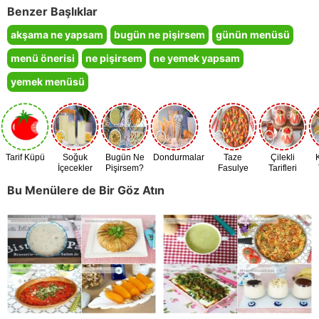
Benzer Başlıklar
akşama ne yapsam
bugün ne pişirsem
günün menüsü
menü önerisi
ne pişirsem
ne yemek yapsam
yemek menüsü
Tarif Küpü
Soğuk
Bugün Ne
Dondurmalar
Taze
Çilekli
İçecekler
Pişirsem?
Fasulye
Tarifleri
Zamanı
Bu Menülere de Bir Göz Atın