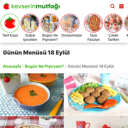
Tarif Küpü
Soğuk
Bugün Ne
Dondurmalar
Taze
Çilekli
İçecekler
Pişirsem?
Fasulye
Tarifleri
Zamanı
Günün Menüsü 18 Eylül
Anasayfa
/
Bugün Ne Pişirsem?
/
Günün Menüsü 18 Eylül