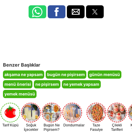
Benzer Başlıklar
akşama ne yapsam
bugün ne pişirsem
günün menüsü
menü önerisi
ne pişirsem
ne yemek yapsam
yemek menüsü
Tarif Küpü
Soğuk
Bugün Ne
Dondurmalar
Taze
Çilekli
İçecekler
Pişirsem?
Fasulye
Tarifleri