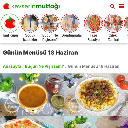
Tarif Küpü
Soğuk
Bugün Ne
Dondurmalar
Taze
Çilekli
İçecekler
Pişirsem?
Fasulye
Tarifleri
Zamanı
Günün Menüsü 18 Haziran
Anasayfa
/
Bugün Ne Pişirsem?
/
Günün Menüsü 18 Haziran