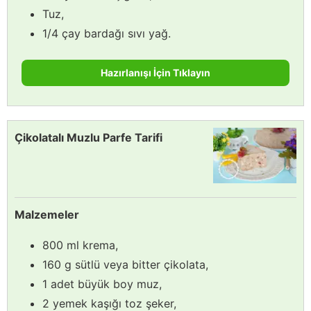
Tuz,
1/4 çay bardağı sıvı yağ.
Hazırlanışı İçin Tıklayın
Çikolatalı Muzlu Parfe Tarifi
Malzemeler
800 ml krema,
160 g sütlü veya bitter çikolata,
1 adet büyük boy muz,
2 yemek kaşığı toz şeker,