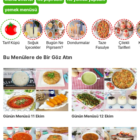
yemek menüsü
Tarif Küpü
Soğuk
Bugün Ne
Dondurmalar
Taze
Çilekli
İçecekler
Pişirsem?
Fasulye
Tarifleri
Zamanı
Bu Menülere de Bir Göz Atın
Günün Menüsü 11 Ekim
Günün Menüsü 12 Ekim