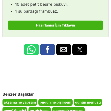
10 adet petit beurre bisküvi,
1 su bardağı frambuaz.
Hazırlanışı İçin Tıklayın
Benzer Başlıklar
akşama ne yapsam
bugün ne pişirsem
günün menüsü
menü önerisi
ne pişirsem
ne yemek yapsam