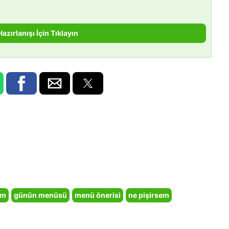
Hazırlanışı İçin Tıklayın
em
günün menüsü
menü önerisi
ne pişirsem