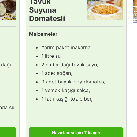
Tavuk
Suyuna
Domatesli
Makarna
Malzemeler
Tarifi
Yarım paket makarna,
1 litre su,
rdağı
2 su bardağı tavuk suyu,
1 adet soğan,
3 adet büyük boy domates,
1 yemek kaşığı salça,
1 tatlı kaşığı toz biber,
nda su.
Hazırlanışı İçin Tıklayın