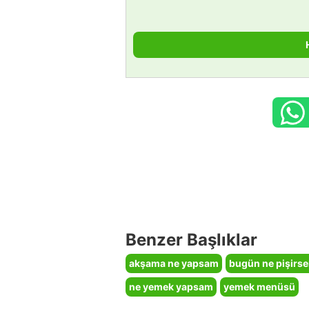
Benzer Başlıklar
akşama ne yapsam
bugün ne pişirs
ne yemek yapsam
yemek menüsü