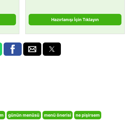
Hazırlanışı İçin Tıklayın
em
günün menüsü
menü önerisi
ne pişirsem