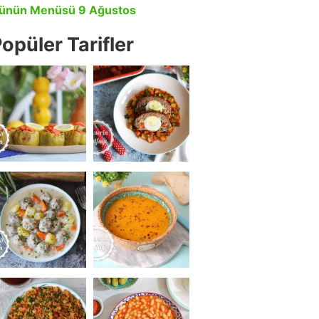
ünün Menüsü 9 Ağustos
opüler Tarifler