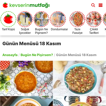
Tarif Küpü
Soğuk
Bugün Ne
Dondurmalar
Taze
Çilekli
İçecekler
Pişirsem?
Fasulye
Tarifleri
Zamanı
Günün Menüsü 18 Kasım
Anasayfa
/
Bugün Ne Pişirsem?
/
Günün Menüsü 18 Kasım