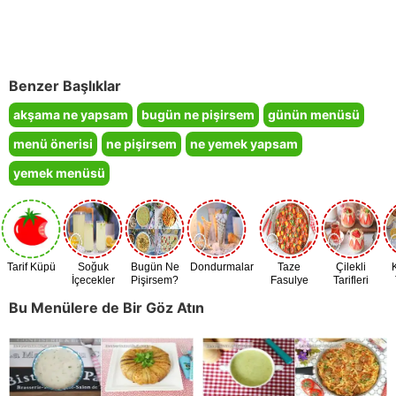
Benzer Başlıklar
akşama ne yapsam
bugün ne pişirsem
günün menüsü
menü önerisi
ne pişirsem
ne yemek yapsam
yemek menüsü
Tarif Küpü
Soğuk
Bugün Ne
Dondurmalar
Taze
Çilekli
İçecekler
Pişirsem?
Fasulye
Tarifleri
Zamanı
Bu Menülere de Bir Göz Atın