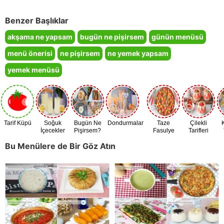
Benzer Başlıklar
akşama ne yapsam
bugün ne pişirsem
günün menüsü
menü önerisi
ne pişirsem
ne yemek yapsam
yemek menüsü
Tarif Küpü
Soğuk
Bugün Ne
Dondurmalar
Taze
Çilekli
İçecekler
Pişirsem?
Fasulye
Tarifleri
Zamanı
Bu Menülere de Bir Göz Atın