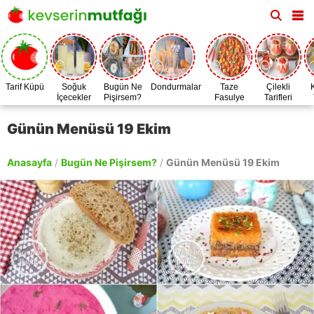
Tarif Küpü
Soğuk
Bugün Ne
Dondurmalar
Taze
Çilekli
İçecekler
Pişirsem?
Fasulye
Tarifleri
Zamanı
Günün Menüsü 19 Ekim
Anasayfa
/
Bugün Ne Pişirsem?
/
Günün Menüsü 19 Ekim