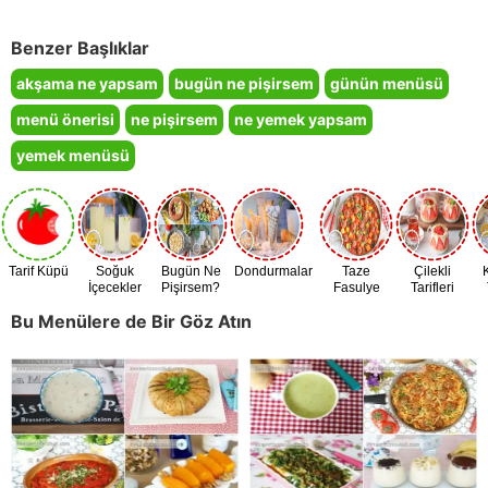
Benzer Başlıklar
akşama ne yapsam
bugün ne pişirsem
günün menüsü
menü önerisi
ne pişirsem
ne yemek yapsam
yemek menüsü
Tarif Küpü
Soğuk
Bugün Ne
Dondurmalar
Taze
Çilekli
İçecekler
Pişirsem?
Fasulye
Tarifleri
Zamanı
Bu Menülere de Bir Göz Atın