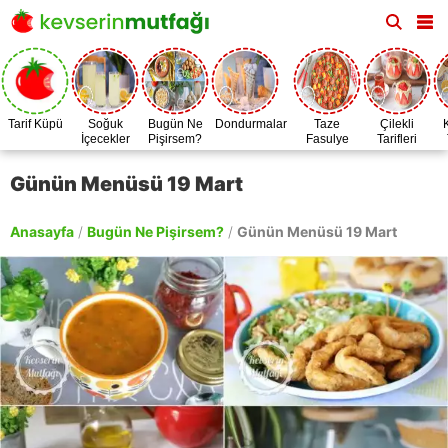
Tarif Küpü
Soğuk
Bugün Ne
Dondurmalar
Taze
Çilekli
İçecekler
Pişirsem?
Fasulye
Tarifleri
Zamanı
Günün Menüsü 19 Mart
Anasayfa
/
Bugün Ne Pişirsem?
/
Günün Menüsü 19 Mart