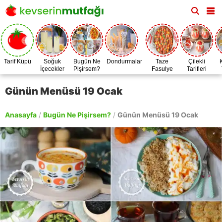
Tarif Küpü
Soğuk
Bugün Ne
Dondurmalar
Taze
Çilekli
İçecekler
Pişirsem?
Fasulye
Tarifleri
Zamanı
Günün Menüsü 19 Ocak
Anasayfa
/
Bugün Ne Pişirsem?
/
Günün Menüsü 19 Ocak