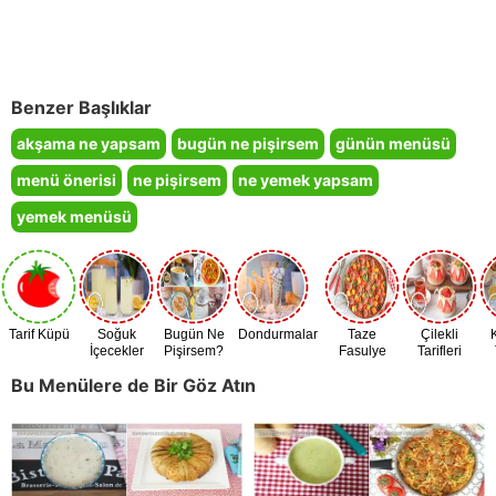
Benzer Başlıklar
akşama ne yapsam
bugün ne pişirsem
günün menüsü
menü önerisi
ne pişirsem
ne yemek yapsam
yemek menüsü
Tarif Küpü
Soğuk
Bugün Ne
Dondurmalar
Taze
Çilekli
İçecekler
Pişirsem?
Fasulye
Tarifleri
Zamanı
Bu Menülere de Bir Göz Atın