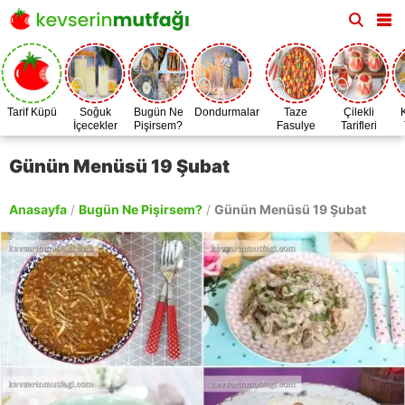
Tarif Küpü
Soğuk
Bugün Ne
Dondurmalar
Taze
Çilekli
İçecekler
Pişirsem?
Fasulye
Tarifleri
Zamanı
Günün Menüsü 19 Şubat
Anasayfa
/
Bugün Ne Pişirsem?
/
Günün Menüsü 19 Şubat