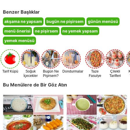
Benzer Başlıklar
akşama ne yapsam
bugün ne pişirsem
günün menüsü
menü önerisi
ne pişirsem
ne yemek yapsam
yemek menüsü
Tarif Küpü
Soğuk
Bugün Ne
Dondurmalar
Taze
Çilekli
İçecekler
Pişirsem?
Fasulye
Tarifleri
Zamanı
Bu Menülere de Bir Göz Atın