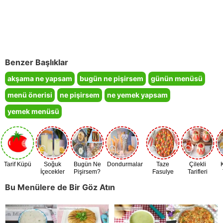
Benzer Başlıklar
akşama ne yapsam
bugün ne pişirsem
günün menüsü
menü önerisi
ne pişirsem
ne yemek yapsam
yemek menüsü
Tarif Küpü
Soğuk
Bugün Ne
Dondurmalar
Taze
Çilekli
İçecekler
Pişirsem?
Fasulye
Tarifleri
Zamanı
Bu Menülere de Bir Göz Atın