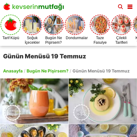
Tarif Küpü
Soğuk
Bugün Ne
Dondurmalar
Taze
Çilekli
İçecekler
Pişirsem?
Fasulye
Tarifleri
Zamanı
Günün Menüsü 19 Temmuz
Anasayfa
/
Bugün Ne Pişirsem?
/
Günün Menüsü 19 Temmuz