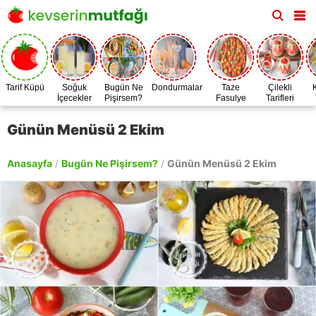
Tarif Küpü
Soğuk
Bugün Ne
Dondurmalar
Taze
Çilekli
İçecekler
Pişirsem?
Fasulye
Tarifleri
Zamanı
Günün Menüsü 2 Ekim
Anasayfa
/
Bugün Ne Pişirsem?
/
Günün Menüsü 2 Ekim