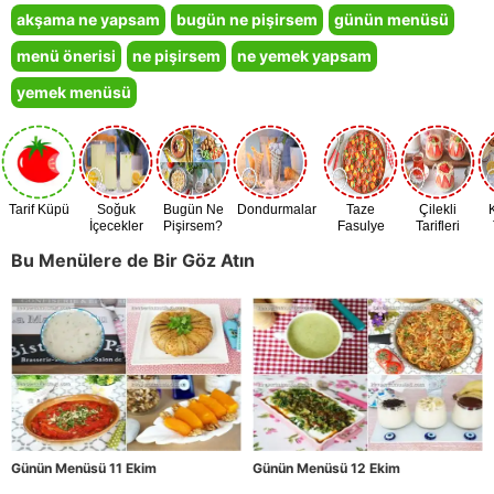
akşama ne yapsam
bugün ne pişirsem
günün menüsü
menü önerisi
ne pişirsem
ne yemek yapsam
yemek menüsü
Tarif Küpü
Soğuk
Bugün Ne
Dondurmalar
Taze
Çilekli
İçecekler
Pişirsem?
Fasulye
Tarifleri
Zamanı
Bu Menülere de Bir Göz Atın
Günün Menüsü 11 Ekim
Günün Menüsü 12 Ekim