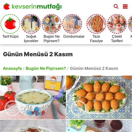
Tarif Küpü
Soğuk
Bugün Ne
Dondurmalar
Taze
Çilekli
İçecekler
Pişirsem?
Fasulye
Tarifleri
Zamanı
Günün Menüsü 2 Kasım
Anasayfa
/
Bugün Ne Pişirsem?
/
Günün Menüsü 2 Kasım