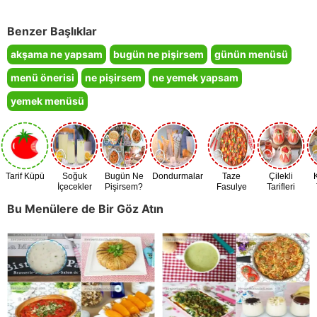
Benzer Başlıklar
akşama ne yapsam
bugün ne pişirsem
günün menüsü
menü önerisi
ne pişirsem
ne yemek yapsam
yemek menüsü
Tarif Küpü
Soğuk
Bugün Ne
Dondurmalar
Taze
Çilekli
İçecekler
Pişirsem?
Fasulye
Tarifleri
Zamanı
Bu Menülere de Bir Göz Atın