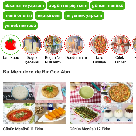
akşama ne yapsam
bugün ne pişirsem
günün menüsü
menü önerisi
ne pişirsem
ne yemek yapsam
yemek menüsü
Tarif Küpü
Soğuk
Bugün Ne
Dondurmalar
Taze
Çilekli
İçecekler
Pişirsem?
Fasulye
Tarifleri
Zamanı
Bu Menülere de Bir Göz Atın
Günün Menüsü 11 Ekim
Günün Menüsü 12 Ekim