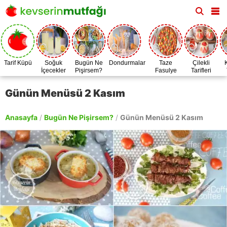
Tarif Küpü
Soğuk
Bugün Ne
Dondurmalar
Taze
Çilekli
İçecekler
Pişirsem?
Fasulye
Tarifleri
Zamanı
Günün Menüsü 2 Kasım
Anasayfa
/
Bugün Ne Pişirsem?
/
Günün Menüsü 2 Kasım