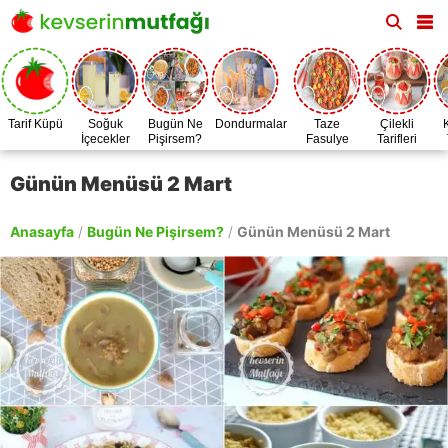
Tarif Küpü
Soğuk
Bugün Ne
Dondurmalar
Taze
Çilekli
İçecekler
Pişirsem?
Fasulye
Tarifleri
Zamanı
Günün Menüsü 2 Mart
Anasayfa
/
Bugün Ne Pişirsem?
/
Günün Menüsü 2 Mart