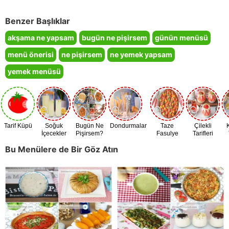
Benzer Başlıklar
akşama ne yapsam
bugün ne pişirsem
günün menüsü
menü önerisi
ne pişirsem
ne yemek yapsam
yemek menüsü
Tarif Küpü
Soğuk
Bugün Ne
Dondurmalar
Taze
Çilekli
İçecekler
Pişirsem?
Fasulye
Tarifleri
Zamanı
Bu Menülere de Bir Göz Atın