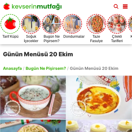
Tarif Küpü
Soğuk
Bugün Ne
Dondurmalar
Taze
Çilekli
İçecekler
Pişirsem?
Fasulye
Tarifleri
Zamanı
Günün Menüsü 20 Ekim
Anasayfa
/
Bugün Ne Pişirsem?
/
Günün Menüsü 20 Ekim