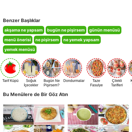
Benzer Başlıklar
akşama ne yapsam
bugün ne pişirsem
günün menüsü
menü önerisi
ne pişirsem
ne yemek yapsam
yemek menüsü
Tarif Küpü
Soğuk
Bugün Ne
Dondurmalar
Taze
Çilekli
İçecekler
Pişirsem?
Fasulye
Tarifleri
Zamanı
Bu Menülere de Bir Göz Atın