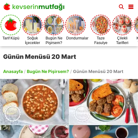
Tarif Küpü
Soğuk
Bugün Ne
Dondurmalar
Taze
Çilekli
İçecekler
Pişirsem?
Fasulye
Tarifleri
Zamanı
Günün Menüsü 20 Mart
Anasayfa
/
Bugün Ne Pişirsem?
/
Günün Menüsü 20 Mart