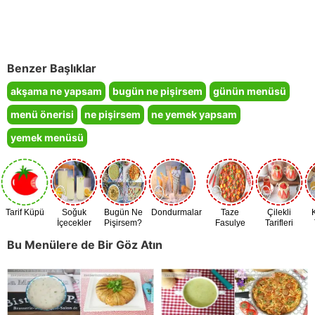
Benzer Başlıklar
akşama ne yapsam
bugün ne pişirsem
günün menüsü
menü önerisi
ne pişirsem
ne yemek yapsam
yemek menüsü
Tarif Küpü
Soğuk
Bugün Ne
Dondurmalar
Taze
Çilekli
İçecekler
Pişirsem?
Fasulye
Tarifleri
Zamanı
Bu Menülere de Bir Göz Atın