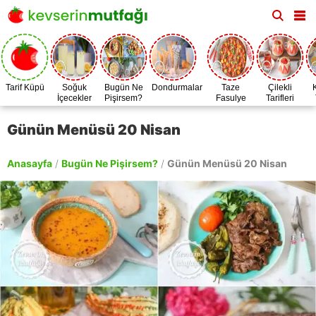
Tarif Küpü
Soğuk
Bugün Ne
Dondurmalar
Taze
Çilekli
İçecekler
Pişirsem?
Fasulye
Tarifleri
Zamanı
Günün Menüsü 20 Nisan
Anasayfa
/
Bugün Ne Pişirsem?
/
Günün Menüsü 20 Nisan