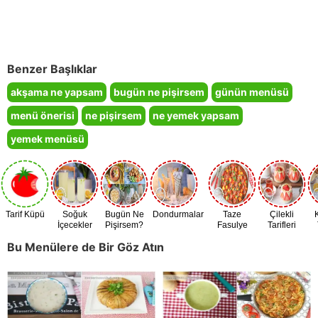
Benzer Başlıklar
akşama ne yapsam
bugün ne pişirsem
günün menüsü
menü önerisi
ne pişirsem
ne yemek yapsam
yemek menüsü
Tarif Küpü
Soğuk
Bugün Ne
Dondurmalar
Taze
Çilekli
İçecekler
Pişirsem?
Fasulye
Tarifleri
Zamanı
Bu Menülere de Bir Göz Atın