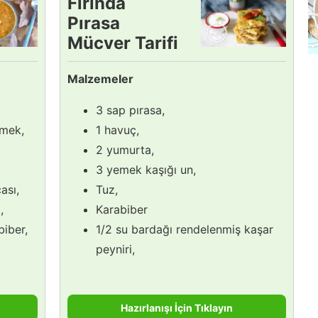
Fırında
Pırasa
Mücver Tarifi
Malzemeler
3 sap pırasa,
imek,
1 havuç,
2 yumurta,
3 yemek kaşığı un,
ası,
Tuz,
,
Karabiber
biber,
1/2 su bardağı rendelenmiş kaşar
peyniri,
Hazırlanışı İçin Tıklayın