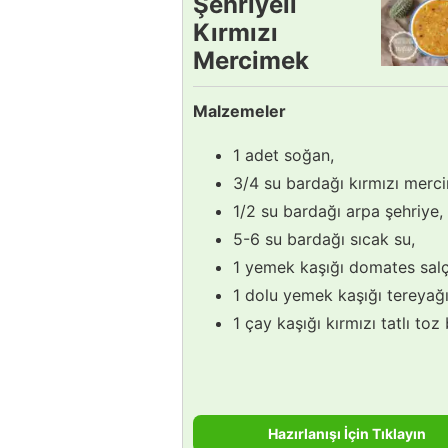
Şehriyeli
Kırmızı
Mercimek
Çorbası
Malzemeler
Tarifi
1 adet soğan,
3/4 su bardağı kırmızı merc
1/2 su bardağı arpa şehriye,
5-6 su bardağı sıcak su,
1 yemek kaşığı domates salç
1 dolu yemek kaşığı tereyağı
1 çay kaşığı kırmızı tatlı toz 
Hazırlanışı İçin Tıklayın