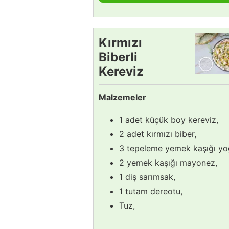
Kırmızı
Biberli
Kereviz
Salatası
Malzemeler
Tarifi
1 adet küçük boy kereviz,
2 adet kırmızı biber,
3 tepeleme yemek kaşığı yo
2 yemek kaşığı mayonez,
1 diş sarımsak,
1 tutam dereotu,
Tuz,