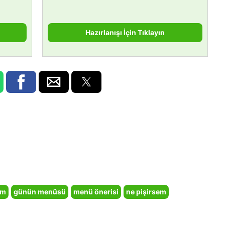
Hazırlanışı İçin Tıklayın
em
günün menüsü
menü önerisi
ne pişirsem