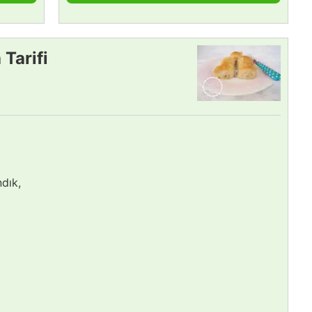
 Tarifi
ndık,