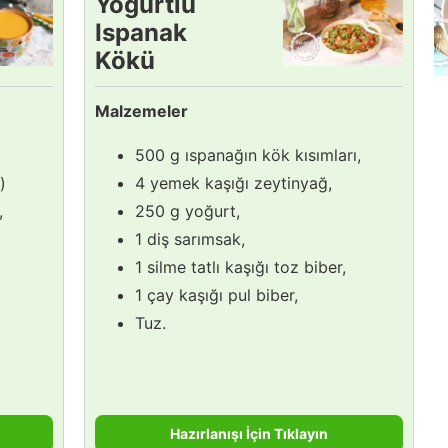
Yoğurtlu
Ispanak
Kökü
Salatası
Malzemeler
Tarifi
500 g ıspanağın kök kısımları,
)
4 yemek kaşığı zeytinyağ,
,
250 g yoğurt,
1 diş sarımsak,
1 silme tatlı kaşığı toz biber,
1 çay kaşığı pul biber,
Tuz.
Hazırlanışı İçin Tıklayın