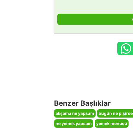
Benzer Başlıklar
akşama ne yapsam
bugün ne pişirs
ne yemek yapsam
yemek menüsü