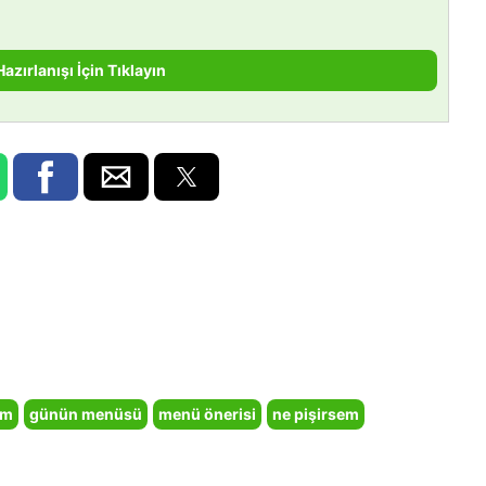
Hazırlanışı İçin Tıklayın
em
günün menüsü
menü önerisi
ne pişirsem