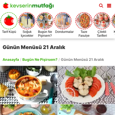
Tarif Küpü
Soğuk
Bugün Ne
Dondurmalar
Taze
Çilekli
İçecekler
Pişirsem?
Fasulye
Tarifleri
Zamanı
Günün Menüsü 21 Aralık
Anasayfa
/
Bugün Ne Pişirsem?
/
Günün Menüsü 21 Aralık