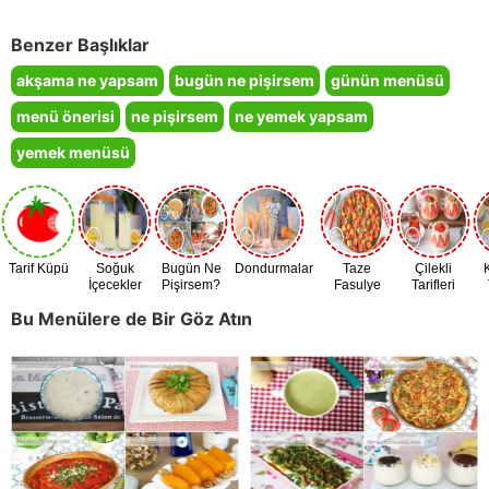
Benzer Başlıklar
akşama ne yapsam
bugün ne pişirsem
günün menüsü
menü önerisi
ne pişirsem
ne yemek yapsam
yemek menüsü
Tarif Küpü
Soğuk
Bugün Ne
Dondurmalar
Taze
Çilekli
İçecekler
Pişirsem?
Fasulye
Tarifleri
Zamanı
Bu Menülere de Bir Göz Atın